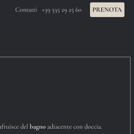
Contatti
+39 335 29 25 60
PRENOTA
ufruisce del
bagno
adiacente con doccia.