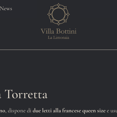
News
 Torretta
ano
, dispone di
due letti alla francese queen size
e us